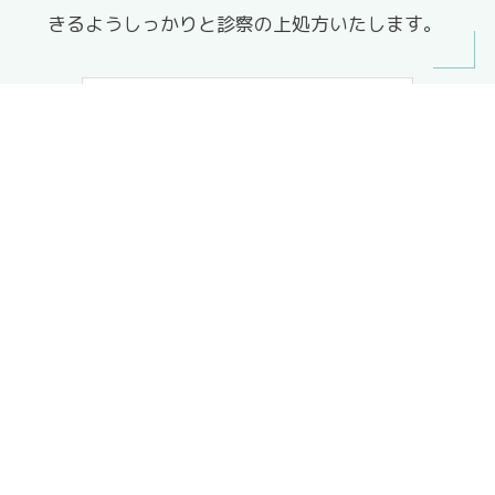
きるようしっかりと診察の上処方いたします。
皮下(避妊)インプラント外来
“皮下(避妊) インプラント治療” は、上腕皮下に
細い棒状の薬剤放出デバイスを挿入し、長期間
(約3年間)にわたり避妊効果を得る治療です。
保険適応外のため、すべて (診察・検査・お薬